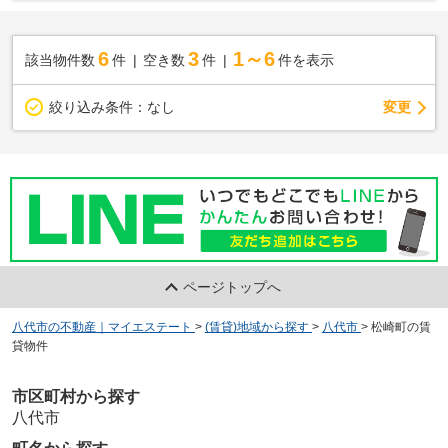
6
3
1～6
該当物件数
件
空き数
件
件を表示
変更
絞り込み条件：
なし
ページトップへ
八代市の不動産｜マイエステート
>
(賃貸)地域から探す
>
八代市
>
松崎町の賃
貸物件
市区町村から探す
八代市