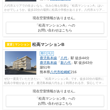
八代市エリアでの住まいなら、住み心地も快適な「松高マンションA」はい
かがでしょうか。徒歩10分の場所に松高小学校があります。八代市エリアで
新生活を始めるなら、当社にお任せ下さ...
現在空室情報がありません。
「松高マンションA」への
お問い合わせはこちら
松高マンションB
賃貸 | マンション
敷0
礼0
鹿児島本線
「
八代
」駅 徒歩44分
鹿児島本線
「
新八代
」駅 徒歩63分
築51年
熊本県
八代市
松崎町
216
ぜひ一度見ていただきたい、「松高マンションB」です。徒歩10分の場所に
松高小学校があります。鹿児島本線八代をよく利用される方、安心してマイ
エステートにまでご連絡下さい。疑問点...
現在空室情報がありません。
「松高マンションB」への
お問い合わせはこちら