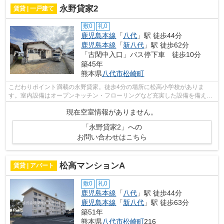
永野貸家2
賃貸 | 一戸建て
敷0
礼0
鹿児島本線
「
八代
」駅 徒歩44分
鹿児島本線
「
新八代
」駅 徒歩62分
「古閑中入口」バス停下車 徒歩10分
築45年
熊本県
八代市
松崎町
こだわりポイント満載の永野貸家。徒歩4分の場所に松高小学校がありま
す。室内設備はオープンキッチン・フローリングなど充実した設備を備え付
けています。八代市での新生活を、マイエ...
現在空室情報がありません。
「永野貸家2」への
お問い合わせはこちら
松高マンションA
賃貸 | アパート
敷0
礼0
鹿児島本線
「
八代
」駅 徒歩44分
鹿児島本線
「
新八代
」駅 徒歩63分
築51年
熊本県
八代市
松崎町
216