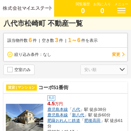
閲覧履歴
お気に入り
メニュー
0
0
八代市松崎町 不動産一覧
6
3
1～6
該当物件数
件
空き数
件
件を表示
変更
絞り込み条件：
なし
空室のみ
コーポ51番街
賃貸 | マンション
礼0
4.5
万円
鹿児島本線
「
八代
」駅 徒歩38分
鹿児島本線
「
新八代
」駅 徒歩60分
肥薩おれんじ鉄道
「
肥後高田
」駅 徒歩61
分