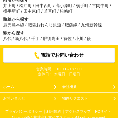
町名から探す
井上町
/
松江町
/
田中西町
/
高小原町
/
横手町
/
古閑中町
/
横手新町
/
田中東町
/
若草町
/
松崎町
路線から探す
鹿児島本線
/
肥薩おれんじ鉄道
/
肥薩線
/
九州新幹線
駅から探す
八代
/
新八代
/
千丁
/
肥後高田
/
有佐
/
小川
/
段
電話でお問い合わせ
営業時間：
10:00～18：00
定休日：
水曜日・日曜日
ホーム
会社概要
お問い合わせ
物件リクエスト
プライバシーポリシー
利用規約
アクセスマップ
PCサイト
Copyright(c) 株式会社マイエステート All rights reserved.