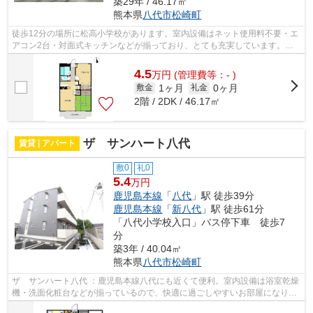
築29年 / 46.17㎡
熊本県
八代市
松崎町
徒歩12分の場所に松高小学校があります。室内設備はネット使用料不要・エ
アコン2台・対面式キッチンなどが揃っており、とても充実しています。こ
だわり条件や特集が満載です。マイエス...
4.5
万
円
(管理費等：- )
1ヶ月
0ヶ月
敷金
礼金
2階 / 2DK / 46.17㎡
ザ サンハート八代
賃貸 | アパート
敷0
礼0
5.4
万円
鹿児島本線
「
八代
」駅 徒歩39分
鹿児島本線
「
新八代
」駅 徒歩61分
「八代小学校入口」バス停下車 徒歩7
分
築3年 / 40.04㎡
熊本県
八代市
松崎町
ザ サンハート八代 ：鹿児島本線八代にも近くて便利。室内設備は浴室乾燥
機・洗面化粧台などが揃っているので、快適に過ごしやすいお部屋になりま
す。セキュリティ面は、TVインターホ...