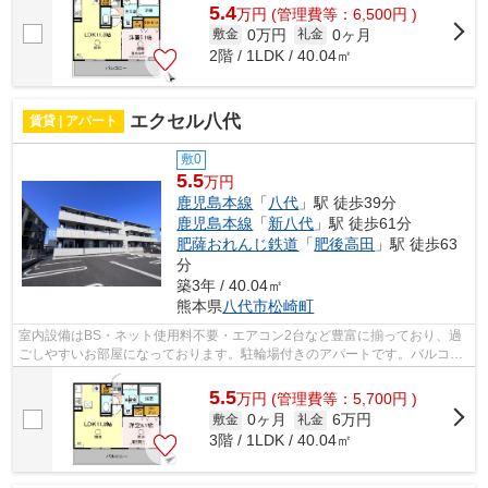
5.4
万
円
(管理費等：6,500円 )
0万円
0ヶ月
敷金
礼金
2階 / 1LDK / 40.04㎡
エクセル八代
賃貸 | アパート
敷0
5.5
万円
鹿児島本線
「
八代
」駅 徒歩39分
鹿児島本線
「
新八代
」駅 徒歩61分
肥薩おれんじ鉄道
「
肥後高田
」駅 徒歩63
分
築3年 / 40.04㎡
熊本県
八代市
松崎町
室内設備はBS・ネット使用料不要・エアコン2台など豊富に揃っており、過
ごしやすいお部屋になっております。駐輪場付きのアパートです。バルコニ
ー付きのアパートで、用途に合わせて活...
5.5
万
円
(管理費等：5,700円 )
0ヶ月
6万円
敷金
礼金
3階 / 1LDK / 40.04㎡