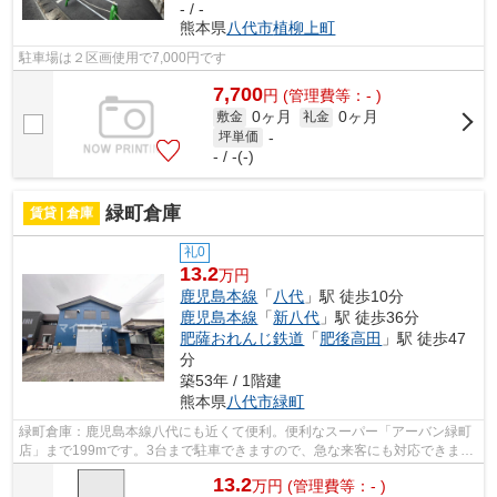
- / -
熊本県
八代市
植柳上町
駐車場は２区画使用で7,000円です
7,700
円
(管理費等：- )
0ヶ月
0ヶ月
敷金
礼金
坪単価
-
- / -(-)
緑町倉庫
賃貸 | 倉庫
礼0
13.2
万円
鹿児島本線
「
八代
」駅 徒歩10分
鹿児島本線
「
新八代
」駅 徒歩36分
肥薩おれんじ鉄道
「
肥後高田
」駅 徒歩47
分
築53年 / 1階建
熊本県
八代市
緑町
緑町倉庫：鹿児島本線八代にも近くて便利。便利なスーパー「アーバン緑町
店」まで199mです。3台まで駐車できますので、急な来客にも対応できま
す。賃料は13.2万円です。礼金不要なので...
13.2
万
円
(管理費等：- )