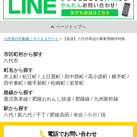
ページトップへ
八代市の不動産｜マイエステート
>
【賃貸】八代市周辺の事業用物件特集
市区町村から探す
八代市
町名から探す
井上町
/
松江町
/
上日置町
/
田中西町
/
高小原町
/
横手町
/
田中東町
/
横手新町
/
松崎町
/
若草町
路線から探す
鹿児島本線
/
肥薩おれんじ鉄道
/
肥薩線
/
九州新幹線
駅から探す
八代
/
新八代
/
千丁
/
肥後高田
/
有佐
/
小川
/
段
電話でお問い合わせ