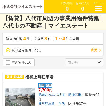
閲覧履歴
お気に入り
メニュー
0
0
【賃貸】八代市周辺の事業用物件特集｜
八代市の不動産｜マイエステート
4
3
1～4
該当物件数
件
空き数
件
件を表示
変更
絞り込み条件：
なし
空き物件のみ
植柳上町駐車場
賃貸 | 駐車場
敷0
礼0
7,700
円
肥薩おれんじ鉄道
「
肥後高田
」駅 徒歩29
分
鹿児島本線
「
八代
」駅 徒歩37分