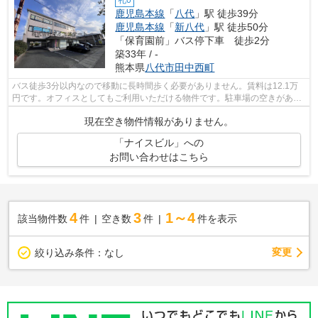
鹿児島本線
「
八代
」駅 徒歩39分
鹿児島本線
「
新八代
」駅 徒歩50分
「保育園前」バス停下車 徒歩2分
築33年 / -
熊本県
八代市
田中西町
バス徒歩3分以内なので移動に長時間歩く必要がありません。賃料は12.1万
円です。オフィスとしてもご利用いただける物件です。駐車場の空きがある
ので、他で駐車場を契約する必要があり...
現在空き物件情報がありません。
「ナイスビル」への
お問い合わせはこちら
4
3
1～4
該当物件数
件
空き数
件
件を表示
変更
絞り込み条件：
なし