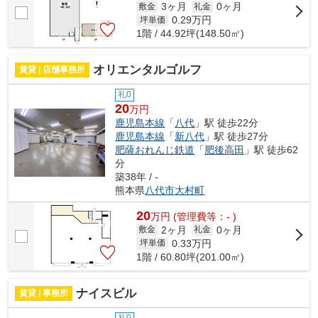
3ヶ月
0ヶ月
敷金
礼金
0.29
万円
坪単価
1階 / 44.92坪(148.50㎡)
オリエンタルゴルフ
賃貸 | 店舗事務所
礼0
20
万円
鹿児島本線
「
八代
」駅 徒歩22分
鹿児島本線
「
新八代
」駅 徒歩27分
肥薩おれんじ鉄道
「
肥後高田
」駅 徒歩62
分
築38年 / -
熊本県
八代市
大村町
20
万
円
(管理費等：- )
2ヶ月
0ヶ月
敷金
礼金
0.33
万円
坪単価
1階 / 60.80坪(201.00㎡)
ナイスビル
賃貸 | 事務所
礼0