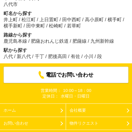
八代市
町名から探す
井上町
/
松江町
/
上日置町
/
田中西町
/
高小原町
/
横手町
/
横手新町
/
田中東町
/
松崎町
/
若草町
路線から探す
鹿児島本線
/
肥薩おれんじ鉄道
/
肥薩線
/
九州新幹線
駅から探す
八代
/
新八代
/
千丁
/
肥後高田
/
有佐
/
小川
/
段
電話でお問い合わせ
営業時間：
10:00～18：00
定休日：
水曜日・日曜日
ホーム
会社概要
お問い合わせ
物件リクエスト