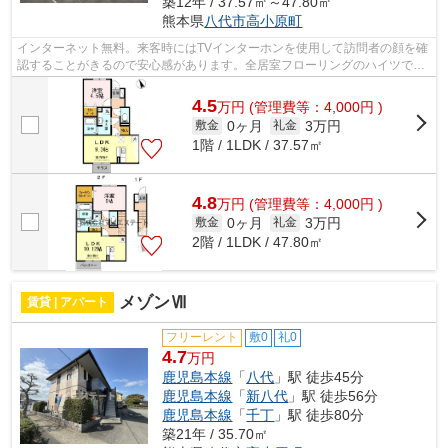
築12年 / 37.57㎡～47.80㎡
熊本県
八代市
高小原町
インターネット無料。来客時にはTVインターホンを使用して訪問者の顔を確
認することがきるので安心感があります。全居室フローリングのハイツで
す。八代市に移り住む予定なら、まずは...
4.5
万
円
(管理費等：4,000円 )
0ヶ月
3万円
敷金
礼金
1階 / 1LDK / 37.57㎡
4.8
万
円
(管理費等：4,000円 )
0ヶ月
3万円
敷金
礼金
2階 / 1LDK / 47.80㎡
メゾンⅦ
賃貸 | アパート
フリーレント
敷0
礼0
4.7
万円
鹿児島本線
「
八代
」駅 徒歩45分
鹿児島本線
「
新八代
」駅 徒歩56分
鹿児島本線
「
千丁
」駅 徒歩80分
築21年 / 35.70㎡