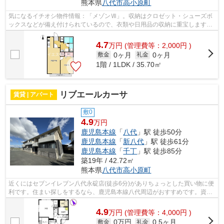
熊本県
八代市
高小原町
気になるイチオシ物件情報：「メゾンⅦ」。収納はクロゼット・シューズボ
ックスなどが備え付けられているので、衣類や日用品の収納に重宝します。
TVインターホンで、モニターから来訪者...
4.7
万
円
(管理費等：2,000円 )
0ヶ月
0ヶ月
敷金
礼金
1階 / 1LDK / 35.70㎡
リブエールカーサ
賃貸 | アパート
敷0
4.9
万円
鹿児島本線
「
八代
」駅 徒歩50分
鹿児島本線
「
新八代
」駅 徒歩61分
鹿児島本線
「
千丁
」駅 徒歩85分
築19年 / 42.72㎡
熊本県
八代市
高小原町
近くにはセブンイレブン八代永碇店(徒歩6分)がありちょっとした買い物に便
利です。住まい探しをするなら、鹿児島本線八代周辺がおすすめです。資料
の請求をご希望の方は0965-45-9525ま...
4.9
万
円
(管理費等：4,000円 )
0万円
0.5ヶ月
敷金
礼金