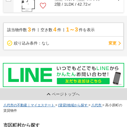
2階 / 1LDK / 42.72㎡
3
4
1～3
該当物件数
件
空き数
件
件を表示
変更
絞り込み条件：
なし
ページトップへ
八代市の不動産｜マイエステート
>
(賃貸)地域から探す
>
八代市
>
高小原町の
賃貸物件
市区町村から探す