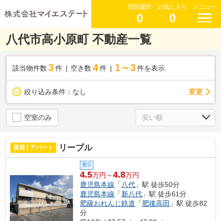
閲覧履歴
お気に入り
メニュー
0
0
八代市高小原町 不動産一覧
3
4
1～3
該当物件数
件
空き数
件
件を表示
変更
絞り込み条件：
なし
空室のみ
リーブル
賃貸 | アパート
敷0
4.5
4.8
万円～
万円
鹿児島本線
「
八代
」駅 徒歩50分
鹿児島本線
「
新八代
」駅 徒歩61分
肥薩おれんじ鉄道
「
肥後高田
」駅 徒歩82
分