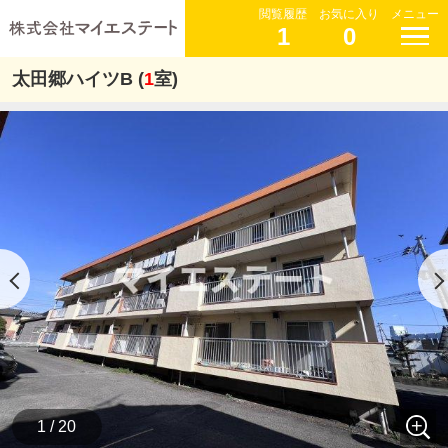
閲覧履歴
お気に入り
メニュー
1
0
太田郷ハイツB (
1
室)
1 / 20