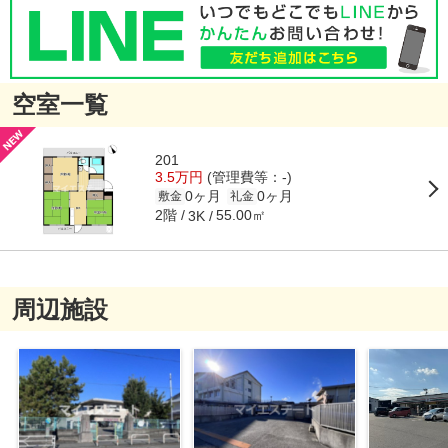
空室一覧
201
3.5万円
(管理費等：-)
0ヶ月
0ヶ月
敷金
礼金
2階
55.00㎡
3K
周辺施設