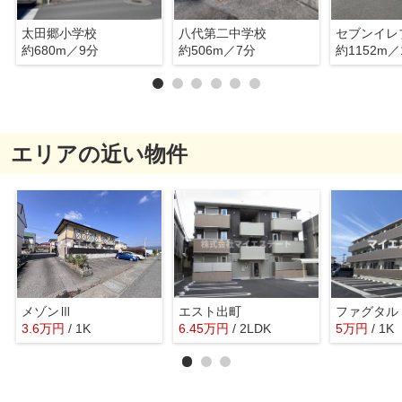
太田郷小学校
八代第二中学校
約680m／9分
約506m／7分
約1152m／
エリアの近い物件
メゾンⅢ
エスト出町
ファグタル
3.6
万
円
/ 1K
6.45
万
円
/ 2LDK
5
万
円
/ 1K