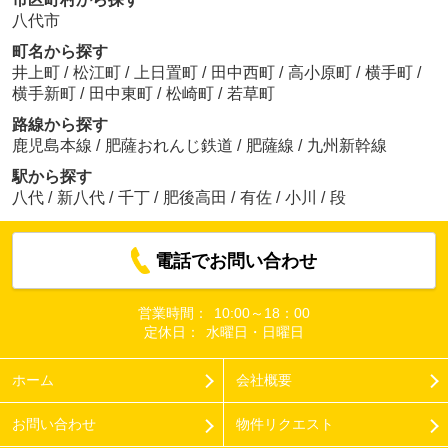
八代市
町名から探す
井上町
/
松江町
/
上日置町
/
田中西町
/
高小原町
/
横手町
/
横手新町
/
田中東町
/
松崎町
/
若草町
路線から探す
鹿児島本線
/
肥薩おれんじ鉄道
/
肥薩線
/
九州新幹線
駅から探す
八代
/
新八代
/
千丁
/
肥後高田
/
有佐
/
小川
/
段
電話でお問い合わせ
営業時間：
10:00～18：00
定休日：
水曜日・日曜日
ホーム
会社概要
お問い合わせ
物件リクエスト