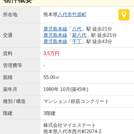
所在地
熊本県
八代市
竹原町
鹿児島本線
「
八代
」駅 徒歩21分
交通
鹿児島本線
「
新八代
」駅 徒歩21分
鹿児島本線
「
千丁
」駅 徒歩43分
賃料
3.5万円
管理費等
-
面積
55.00㎡
築年月
1980年 10月(築45年)
種別 / 構造
マンション / 鉄筋コンクリート
階建
3階建
株式会社マイエステート
熊本県八代市西片町2074-2