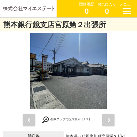
閲覧履歴
お気に入り
メニュー
0
0
熊本銀行鏡支店宮原第２出張所
前
次
画像タップで拡大表示【
1
/1】
所在地
熊本県八代郡氷川町宮原栄久18-1