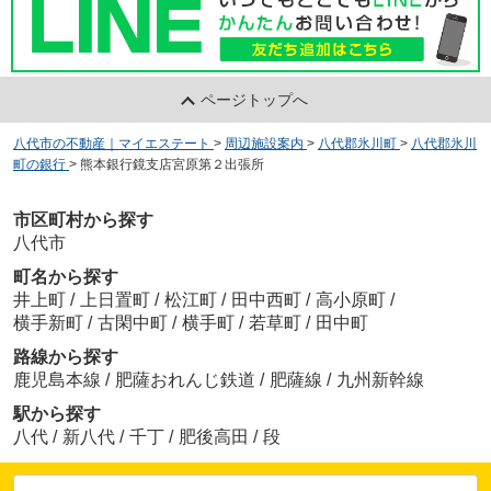
ページトップへ
八代市の不動産｜マイエステート
>
周辺施設案内
>
八代郡氷川町
>
八代郡氷川
町の銀行
>
熊本銀行鏡支店宮原第２出張所
市区町村から探す
八代市
町名から探す
井上町
/
上日置町
/
松江町
/
田中西町
/
高小原町
/
横手新町
/
古閑中町
/
横手町
/
若草町
/
田中町
路線から探す
鹿児島本線
/
肥薩おれんじ鉄道
/
肥薩線
/
九州新幹線
駅から探す
八代
/
新八代
/
千丁
/
肥後高田
/
段