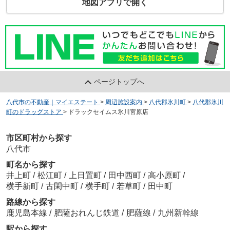
地図アプリで開く
ページトップへ
八代市の不動産｜マイエステート
>
周辺施設案内
>
八代郡氷川町
>
八代郡氷川
町のドラッグストア
>
ドラックセイムス氷川宮原店
市区町村から探す
八代市
町名から探す
井上町
/
松江町
/
上日置町
/
田中西町
/
高小原町
/
横手新町
/
古閑中町
/
横手町
/
若草町
/
田中町
路線から探す
鹿児島本線
/
肥薩おれんじ鉄道
/
肥薩線
/
九州新幹線
駅から探す