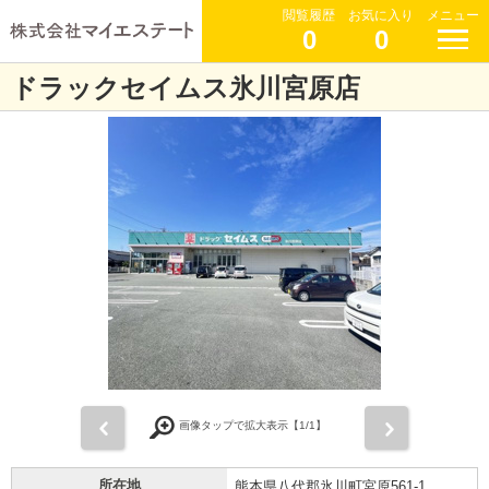
閲覧履歴
お気に入り
メニュー
0
0
ドラックセイムス氷川宮原店
前
次
画像タップで拡大表示【
1
/1】
所在地
熊本県八代郡氷川町宮原561-1