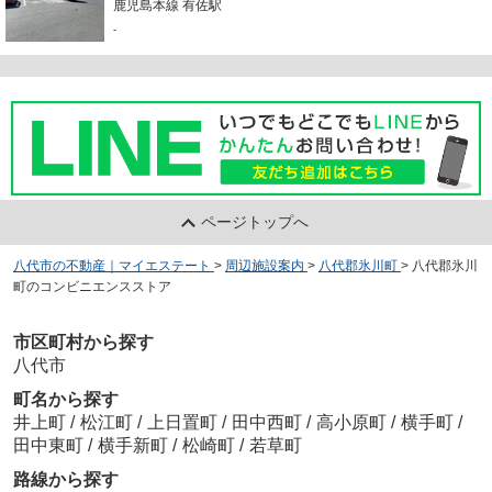
鹿児島本線 有佐駅
-
ページトップへ
八代市の不動産｜マイエステート
>
周辺施設案内
>
八代郡氷川町
>
八代郡氷川
町のコンビニエンスストア
市区町村から探す
八代市
町名から探す
井上町
/
松江町
/
上日置町
/
田中西町
/
高小原町
/
横手町
/
田中東町
/
横手新町
/
松崎町
/
若草町
路線から探す