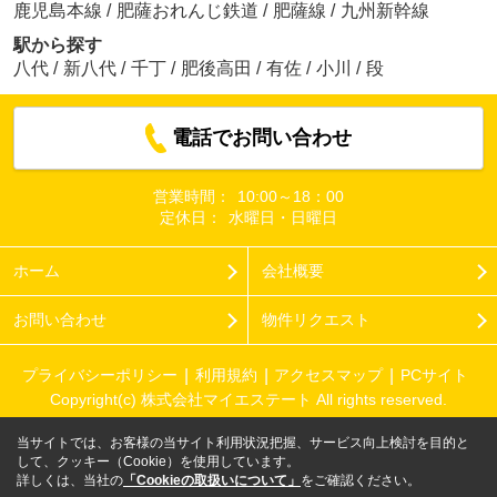
鹿児島本線
/
肥薩おれんじ鉄道
/
肥薩線
/
九州新幹線
駅から探す
八代
/
新八代
/
千丁
/
肥後高田
/
有佐
/
小川
/
段
電話でお問い合わせ
営業時間：
10:00～18：00
定休日：
水曜日・日曜日
ホーム
会社概要
お問い合わせ
物件リクエスト
プライバシーポリシー
利用規約
アクセスマップ
PCサイト
Copyright(c) 株式会社マイエステート All rights reserved.
当サイトでは、お客様の当サイト利用状況把握、サービス向上検討を目的と
して、クッキー（Cookie）を使用しています。
詳しくは、当社の
「Cookieの取扱いについて」
をご確認ください。