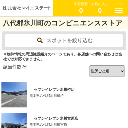
閲覧履歴
お気に入り
メニュー
0
0
八代郡氷川町のコンビニエンスストア
スポットを絞り込む
※物件情報の周辺施設紹介のページであり、各店舗への問い合わせは当
社では対応できません。
該当件数
2
件
セブンイレブン氷川栫店
熊本県八代郡氷川町栫
-
セブンイレブン氷川宮原店
熊本県八代郡氷川町宮原