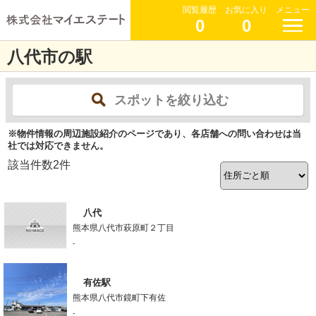
閲覧履歴
お気に入り
メニュー
0
0
八代市の駅
スポットを絞り込む
※物件情報の周辺施設紹介のページであり、各店舗への問い合わせは当
社では対応できません。
該当件数
2
件
八代
熊本県八代市萩原町２丁目
-
有佐駅
熊本県八代市鏡町下有佐
-