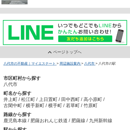
ページトップへ
八代市の不動産｜マイエステート
>
周辺施設案内
>
八代市
>
八代市の駅
市区町村から探す
八代市
町名から探す
井上町
/
松江町
/
上日置町
/
田中西町
/
高小原町
/
古閑中町
/
横手新町
/
横手町
/
若草町
/
竹原町
路線から探す
鹿児島本線
/
肥薩おれんじ鉄道
/
肥薩線
/
九州新幹線
駅から探す