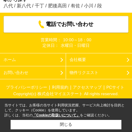
八代
/
新八代
/
千丁
/
肥後高田
/
有佐
/
小川
/
段
電話でお問い合わせ
営業時間：
10:00～18：00
定休日：
水曜日・日曜日
ホーム
会社概要
お問い合わせ
物件リクエスト
プライバシーポリシー
利用規約
アクセスマップ
PCサイト
Copyright(c) 株式会社マイエステート All rights reserved.
当サイトでは、お客様の当サイト利用状況把握、サービス向上検討を目的と
して、クッキー（Cookie）を使用しています。
詳しくは、当社の
「Cookieの取扱いについて」
をご確認ください。
閉じる