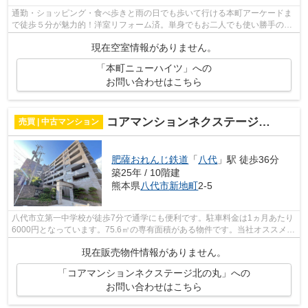
通勤・ショッピング・食べ歩きと雨の日でも歩いて行ける本町アーケードま
で徒歩５分が魅力的！洋室リフォーム済。単身でもお二人でも使い勝手の良
い2Kのお部屋です。
現在空室情報がありません。
「本町ニューハイツ」への
お問い合わせはこちら
コアマンションネクステージ北の丸
売買 | 中古マンション
肥薩おれんじ鉄道
「
八代
」駅 徒歩36分
築25年 / 10階建
熊本県
八代市
新地町
2-5
八代市立第一中学校が徒歩7分で通学にも便利です。駐車料金は1ヵ月あたり
6000円となっています。75.6㎡の専有面積がある物件です。当社オススメの
不動産情報をお求めになるなら、お電...
現在販売物件情報がありません。
「コアマンションネクステージ北の丸」への
お問い合わせはこちら