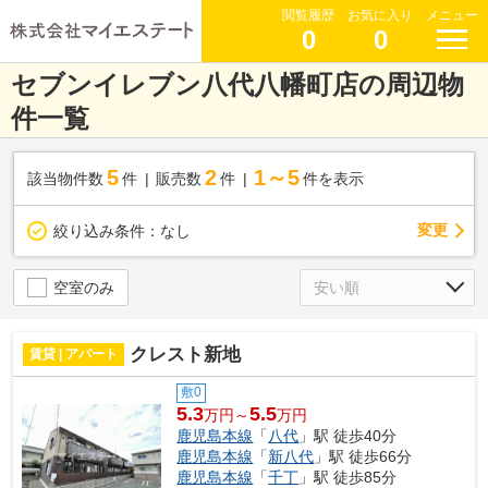
閲覧履歴
お気に入り
メニュー
0
0
セブンイレブン八代八幡町店の周辺物
件一覧
5
2
1～5
該当物件数
件
販売数
件
件を表示
変更
絞り込み条件：
なし
空室のみ
クレスト新地
賃貸 | アパート
敷0
5.3
5.5
万円～
万円
鹿児島本線
「
八代
」駅 徒歩40分
鹿児島本線
「
新八代
」駅 徒歩66分
鹿児島本線
「
千丁
」駅 徒歩85分