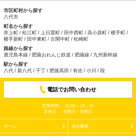
市区町村から探す
八代市
町名から探す
井上町
/
松江町
/
上日置町
/
田中西町
/
高小原町
/
横手町
/
横手新町
/
田中東町
/
古閑中町
/
松崎町
路線から探す
鹿児島本線
/
肥薩おれんじ鉄道
/
肥薩線
/
九州新幹線
駅から探す
八代
/
新八代
/
千丁
/
肥後高田
/
有佐
/
小川
/
段
電話でお問い合わせ
営業時間：
10:00～18：00
定休日：
水曜日・日曜日
ホーム
会社概要