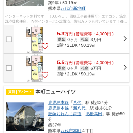
築9年 / 50.19㎡
熊本県
八代市
新地町
インターネット無料です！（D.U-NET。回線工事後使用可）エアコン、温水
洗浄暖房便座、TV付インターホン設置済、防犯カメラも付いています！都市
ガス物件であり、単身者やカップルにオ...
5.3
万
円
(管理費等：4,000円 )
0ヶ月
3万円
敷金
礼金
2階 / 2LDK / 50.19㎡
5.5
万
円
(管理費等：4,000円 )
0ヶ月
6万円
敷金
礼金
2階 / 2LDK / 50.19㎡
本町ニューハイツ
賃貸 | アパート
鹿児島本線
「
八代
」駅 徒歩34分
鹿児島本線
「
新八代
」駅 徒歩61分
肥薩おれんじ鉄道
「
肥後高田
」駅 徒歩50
分
築37年
熊本県
八代市
本町
４丁目