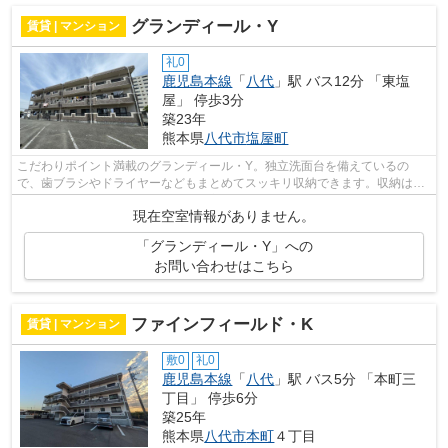
グランディール・Y
賃貸 | マンション
礼0
鹿児島本線
「
八代
」駅 バス12分 「東塩
屋」 停歩3分
築23年
熊本県
八代市
塩屋町
こだわりポイント満載のグランディール・Y。独立洗面台を備えているの
で、歯ブラシやドライヤーなどもまとめてスッキリ収納できます。収納はシ
ューズボックス・クロゼットなど豊富なの...
現在空室情報がありません。
「グランディール・Y」への
お問い合わせはこちら
ファインフィールド・K
賃貸 | マンション
敷0
礼0
鹿児島本線
「
八代
」駅 バス5分 「本町三
丁目」 停歩6分
築25年
熊本県
八代市
本町
４丁目