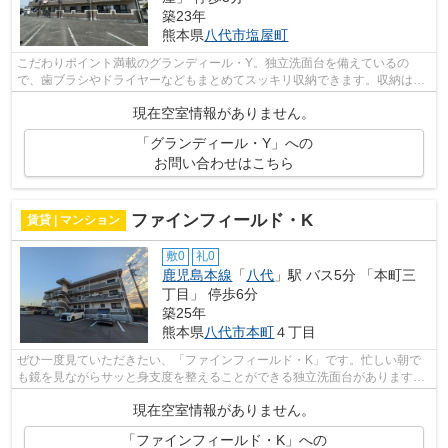
築23年
熊本県
八代市
塩屋町
こだわりポイント満載のグランディール・Y。独立洗面台を備えているの
で、歯ブラシやドライヤーなどもまとめてスッキリ収納できます。収納はシ
ューズボックス・クロゼットなど豊富なの...
現在空室情報がありません。
「グランディール・Y」への
お問い合わせはこちら
ファインフィールド・K
賃貸 | マンション
敷0
礼0
鹿児島本線
「
八代
」駅 バス5分 「本町三
丁目」 停歩6分
築25年
熊本県
八代市
本町
４丁目
ぜひ一度見ていただきたい、「ファインフィールド・K」です。忙しい朝で
も鏡を見ながらサッと身支度を整えることができる独立洗面台があります。
69.69平米のお部屋です。八代市で住ま...
現在空室情報がありません。
「ファインフィールド・K」への