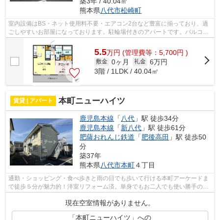
築3年 / 40.04㎡
熊本県
八代市
松崎町
室内設備はBS・ネット使用料不要・エアコン2台など豊富に揃っており、過
ごしやすいお部屋になっております。駐輪場付きのアパートです。バルコニ
ー付きのアパートで、用途に合わせて活...
5.5
万
円
(管理費等：5,700円 )
0ヶ月
6万円
敷金
礼金
3階 / 1LDK / 40.04㎡
本町ニューハイツ
賃貸 | アパート
鹿児島本線
「
八代
」駅 徒歩34分
鹿児島本線
「
新八代
」駅 徒歩61分
肥薩おれんじ鉄道
「
肥後高田
」駅 徒歩50
分
築37年
熊本県
八代市
本町
４丁目
通勤・ショッピング・食べ歩きと雨の日でも歩いて行ける本町アーケードま
で徒歩５分が魅力的！洋室リフォーム済。単身でもお二人でも使い勝手の良
い2Kのお部屋です。
現在空室情報がありません。
「本町ニューハイツ」への