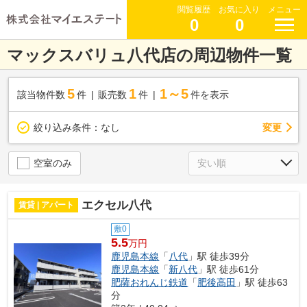
閲覧履歴
お気に入り
メニュー
0
0
マックスバリュ八代店の周辺物件一覧
5
1
1～5
該当物件数
件
販売数
件
件を表示
変更
絞り込み条件：
なし
空室のみ
エクセル八代
賃貸 | アパート
敷0
5.5
万円
鹿児島本線
「
八代
」駅 徒歩39分
鹿児島本線
「
新八代
」駅 徒歩61分
肥薩おれんじ鉄道
「
肥後高田
」駅 徒歩63
分