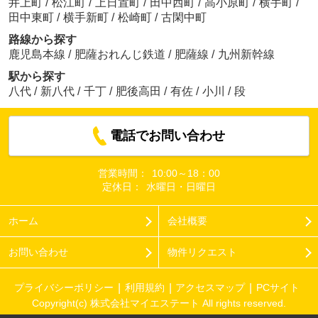
井上町
/
松江町
/
上日置町
/
田中西町
/
高小原町
/
横手町
/
田中東町
/
横手新町
/
松崎町
/
古閑中町
路線から探す
鹿児島本線
/
肥薩おれんじ鉄道
/
肥薩線
/
九州新幹線
駅から探す
八代
/
新八代
/
千丁
/
肥後高田
/
有佐
/
小川
/
段
電話でお問い合わせ
営業時間：
10:00～18：00
定休日：
水曜日・日曜日
ホーム
会社概要
お問い合わせ
物件リクエスト
プライバシーポリシー
利用規約
アクセスマップ
PCサイト
Copyright(c) 株式会社マイエステート All rights reserved.