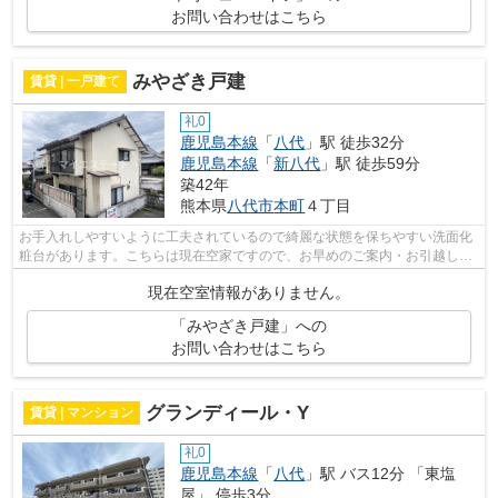
お問い合わせはこちら
みやざき戸建
賃貸 | 一戸建て
礼0
鹿児島本線
「
八代
」駅 徒歩32分
鹿児島本線
「
新八代
」駅 徒歩59分
築42年
熊本県
八代市
本町
４丁目
お手入れしやすいように工夫されているので綺麗な状態を保ちやすい洗面化
粧台があります。こちらは現在空家ですので、お早めのご案内・お引越しも
可能です。お住まいをお探しなら、6.6...
現在空室情報がありません。
「みやざき戸建」への
お問い合わせはこちら
グランディール・Y
賃貸 | マンション
礼0
鹿児島本線
「
八代
」駅 バス12分 「東塩
屋」 停歩3分