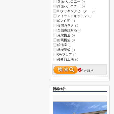
３面バルコニー
(-)
両面バルコニー
(-)
IHクッキングヒーター
(-)
アイランドキッチン
(-)
輸入住宅
(-)
複層ガラス
(-)
自由設計対応
(-)
免震構造
(-)
耐震構造
(-)
給湯室
(-)
機械警備
(-)
OAフロア
(-)
外断熱工法
(-)
6
件が該当
新着物件