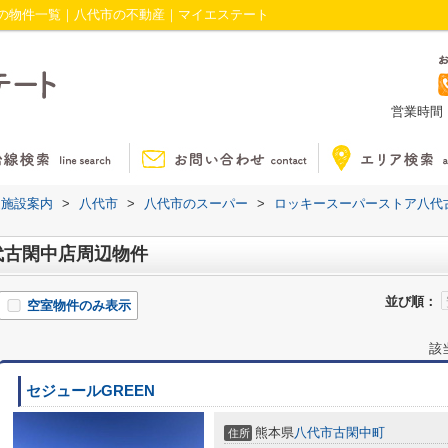
の物件一覧｜八代市の不動産｜マイエステート
営業時間：1
辺施設案内
>
八代市
>
八代市のスーパー
>
ロッキースーパーストア八代
代古閑中店周辺物件
並び順：
空室物件のみ表示
該
セジュールGREEN
熊本県
八代市
古閑中町
住所