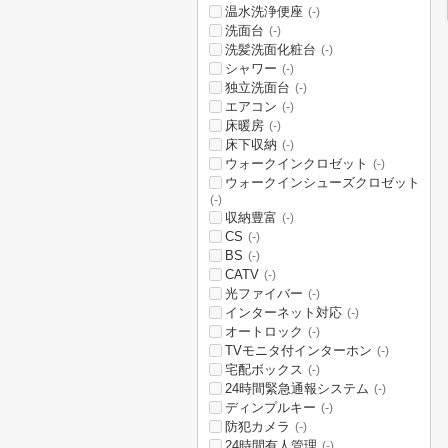
温水洗浄便座
(-)
洗面台
(-)
洗髪洗面化粧台
(-)
シャワー
(-)
独立洗面台
(-)
エアコン
(-)
床暖房
(-)
床下収納
(-)
ウォークインクロゼット
(-)
ウォークインシューズクロゼット
(-)
収納豊富
(-)
CS
(-)
BS
(-)
CATV
(-)
光ファイバー
(-)
インターネット対応
(-)
オートロック
(-)
TVモニタ付インターホン
(-)
宅配ボックス
(-)
24時間緊急通報システム
(-)
ディンプルキー
(-)
防犯カメラ
(-)
24時間有人管理
(-)