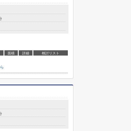
分
面積
詳細
検討リスト
ら
分