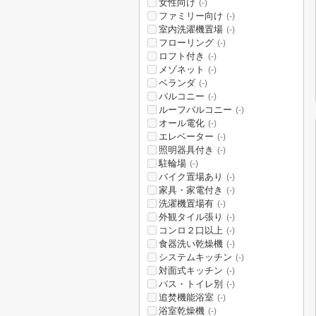
女性向け
(-)
ファミリー向け
(-)
室内洗濯機置場
(-)
フローリング
(-)
ロフト付き
(-)
メゾネット
(-)
ベランダ
(-)
バルコニー
(-)
ルーフバルコニー
(-)
オール電化
(-)
エレベーター
(-)
照明器具付き
(-)
駐輪場
(-)
バイク置場あり
(-)
家具・家電付き
(-)
洗濯機置場有
(-)
外観タイル張り
(-)
コンロ２口以上
(-)
食器洗い乾燥機
(-)
システムキッチン
(-)
対面式キッチン
(-)
バス・トイレ別
(-)
追焚機能浴室
(-)
浴室乾燥機
(-)