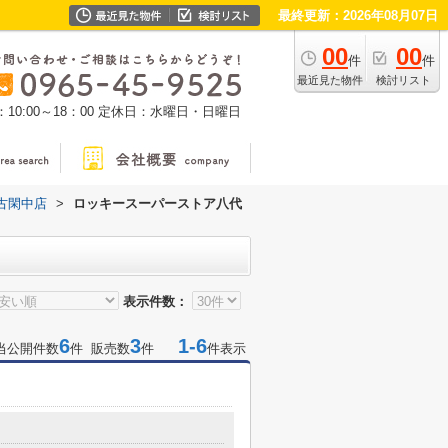
最終更新：2026年08月07日
00
00
件
件
最近見た物件
検討リスト
0:00～18：00
定休日：水曜日・日曜日
古閑中店
>
ロッキースーパーストア八代
表示件数：
6
3
1-6
当公開件数
件 販売数
件
件表示