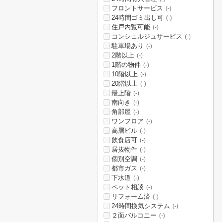
フロントサービス
(-)
24時間ゴミ出し可
(-)
住戸内覧可能
(-)
コンシェルジュサービス
(-)
駐車場あり
(-)
2階以上
(-)
1階の物件
(-)
10階以上
(-)
20階以上
(-)
最上階
(-)
南向き
(-)
角部屋
(-)
ワンフロア
(-)
高層ビル
(-)
飲食店可
(-)
居抜物件
(-)
個別空調
(-)
都市ガス
(-)
下水道
(-)
ペット相談
(-)
リフォーム済
(-)
24時間換気システム
(-)
２面バルコニー
(-)