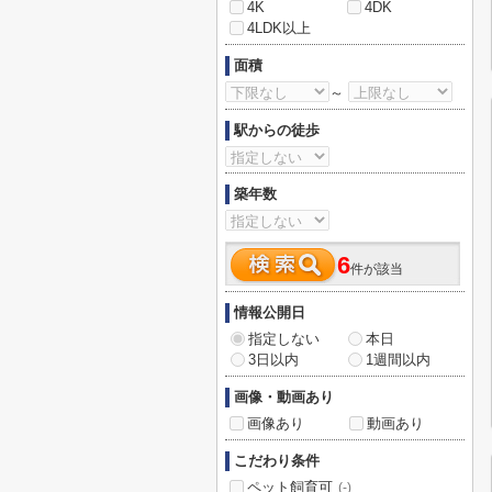
4K
4DK
4LDK以上
面積
～
駅からの徒歩
築年数
6
件が該当
情報公開日
指定しない
本日
3日以内
1週間以内
画像・動画あり
画像あり
動画あり
こだわり条件
ペット飼育可
(-)