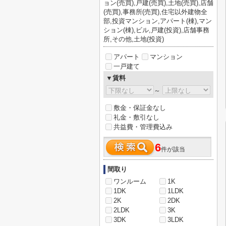
ョン(売買),戸建(売買),土地(売買),店舗
(売買),事務所(売買),住宅以外建物全
部,投資マンション,アパート(棟),マン
ション(棟),ビル,戸建(投資),店舗事務
所,その他,土地(投資)
アパート
マンション
一戸建て
▼賃料
～
敷金・保証金なし
礼金・敷引なし
共益費・管理費込み
6
件が該当
間取り
ワンルーム
1K
1DK
1LDK
2K
2DK
2LDK
3K
3DK
3LDK