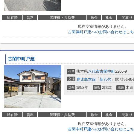
所在階
賃料
管理費・共益費
敷金
礼金
間取り
現在空室情報がありません。
古閑浜町戸建へのお問い合わせはこち
古閑中町戸建
熊本県
八代市
古閑中町
2266-9
住所
交通
鹿児島本線
「
新八代
」駅 徒歩48
築52年
2階建
木造
築年
階数
構造
所在階
賃料
管理費・共益費
敷金
礼金
間取り
現在空室情報がありません。
古閑中町戸建へのお問い合わせはこち