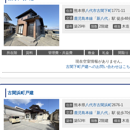
熊本県
八代市
古閑下町
1771-11
住所
交通
鹿児島本線
「
新八代
」駅 徒歩48
築29年
2階建
木造
築年
階数
構造
所在階
賃料
管理費・共益費
敷金
礼金
間取り
現在空室情報がありません。
古閑下町戸建へのお問い合わせはこち
古閑浜町戸建
熊本県
八代市
古閑浜町
2676-1
住所
交通
鹿児島本線
「
新八代
」駅 徒歩70
築53年
2階建
木造
築年
階数
構造