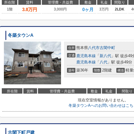
所在階
賃料
管理費・共益費
敷金
礼金
間取り
3.8
万円
0ヶ月
1階
3,000円
3万円
2LDK
4
冬築タウンA
熊本県
八代市
古閑中町
住所
交通
鹿児島本線
「
新八代
」駅 徒歩49
鹿児島本線
「
八代
」駅 徒歩49分
築36年
2階建
軽量
築年
階数
構造
所在階
賃料
管理費・共益費
敷金
礼金
間取り
現在空室情報がありません。
冬築タウンAへのお問い合わせはこち
古閑下町戸建