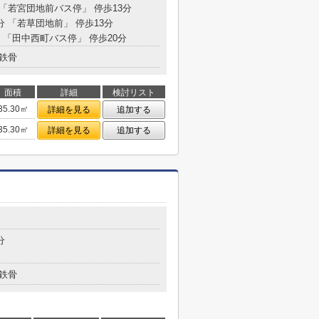
 「若宮団地前バス停」 停歩13分
分 「若草団地前」 停歩13分
分 「田中西町バス停」 停歩20分
鉄骨
面積
詳細
検討リスト
35.30㎡
詳細を見る
追加する
35.30㎡
詳細を見る
追加する
分
鉄骨