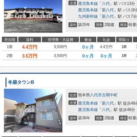
交通
鹿児島本線
「
八代
」駅 バス13分
鹿児島本線
「
新八代
」駅 バス16
九州新幹線
「
新八代
」駅 バス7
築25年
2階建
軽量
築年
階数
構造
所在階
賃料
管理費・共益費
敷金
礼金
間取り
4.4
万円
0ヶ月
1階
3,500円
4.4万円
1R
3.5
万円
0ヶ月
0ヶ月
2階
3,500円
1R
冬築タウンB
熊本県
八代市
古閑中町
住所
交通
鹿児島本線
「
新八代
」駅 徒歩49
鹿児島本線
「
八代
」駅 徒歩49分
築36年
2階建
軽量
築年
階数
構造