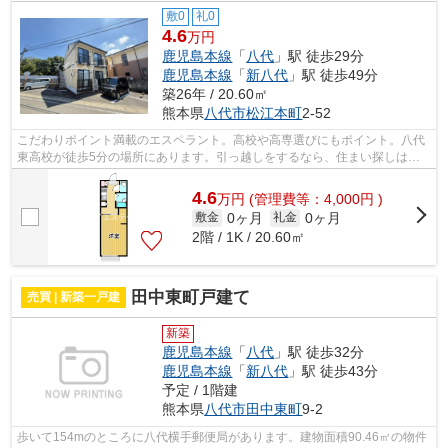
敷0
礼0
4.6
万円
鹿児島本線
「
八代
」駅 徒歩29分
鹿児島本線
「
新八代
」駅 徒歩49分
築26年 / 20.60㎡
熊本県
八代市
松江本町
2-52
こだわりポイント満載のエスペラント。高校や高専選びにもポイント。八代
東高校が徒歩5分の場所にあります。引っ越しをするなら、住まい探しはマ
イエステートにお任せください！エリア...
4.6
万
円
(管理費等：4,000円 )
0ヶ月
0ヶ月
敷金
礼金
2階 / 1K / 20.60㎡
田中東町戸建て
売買 | 新築一戸建
新築
鹿児島本線
「
八代
」駅 徒歩32分
鹿児島本線
「
新八代
」駅 徒歩43分
予定 / 1階建
熊本県
八代市
田中東町
9-2
歩いて154mのところに八代横手郵便局があります。建物面積90.46㎡の物件