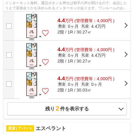
インターネット無料。通話ボタンを押せば相手の声が聞けるので、会話した
うえで直接会うかを決められるインターホンがあります。ワンルームのお部
屋ならではの快適で楽しい生活ができ...
4.4
万
円
(管理費等：4,000円 )
0ヶ月
4.4万円
敷金
礼金
2階 / 1R / 30.27㎡
4.4
万
円
(管理費等：4,000円 )
0ヶ月
4.4万円
敷金
礼金
2階 / 1R / 30.27㎡
4.4
万
円
(管理費等：4,000円 )
0ヶ月
0ヶ月
敷金
礼金
2階 / 1R / 30.03㎡
2
残り
件を表示する
エスペラント
賃貸 | アパート