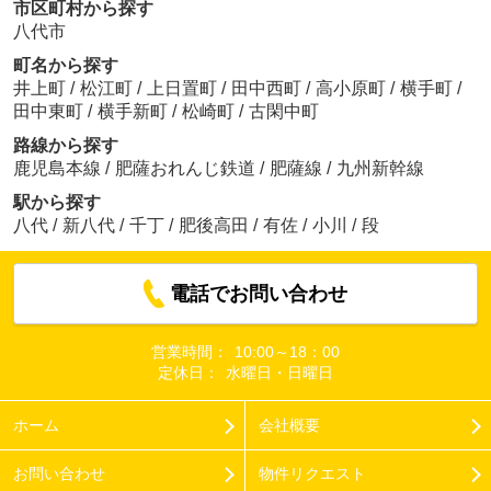
市区町村から探す
八代市
町名から探す
井上町
/
松江町
/
上日置町
/
田中西町
/
高小原町
/
横手町
/
田中東町
/
横手新町
/
松崎町
/
古閑中町
路線から探す
鹿児島本線
/
肥薩おれんじ鉄道
/
肥薩線
/
九州新幹線
駅から探す
八代
/
新八代
/
千丁
/
肥後高田
/
有佐
/
小川
/
段
電話でお問い合わせ
営業時間：
10:00～18：00
定休日：
水曜日・日曜日
ホーム
会社概要
お問い合わせ
物件リクエスト