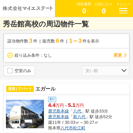
閲覧履歴
お気に入り
メニュー
0
0
秀岳館高校の周辺物件一覧
3
6
1～3
該当物件数
件
販売数
件
件を表示
変更
絞り込み条件：
なし
空室のみ
エガール
賃貸 | アパート
敷0
4.4
5.1
万円～
万円
鹿児島本線
「
八代
」駅 徒歩33分
鹿児島本線
「
新八代
」駅 徒歩52分
築11年 / 30.03㎡～30.27㎡
熊本県
八代市
松江町