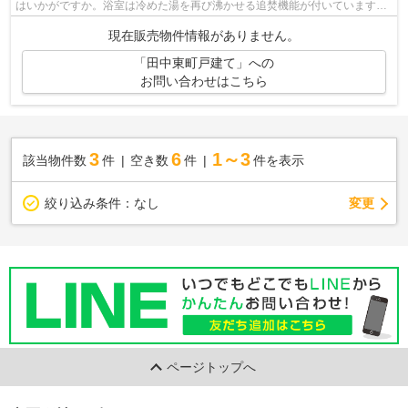
はいかがですか。浴室は冷めた湯を再び沸かせる追焚機能が付いています。
IHクッキングヒーター付きの物件です。...
現在販売物件情報がありません。
「田中東町戸建て」への
お問い合わせはこちら
3
6
1～3
該当物件数
件
空き数
件
件を表示
変更
絞り込み条件：
なし
ページトップへ