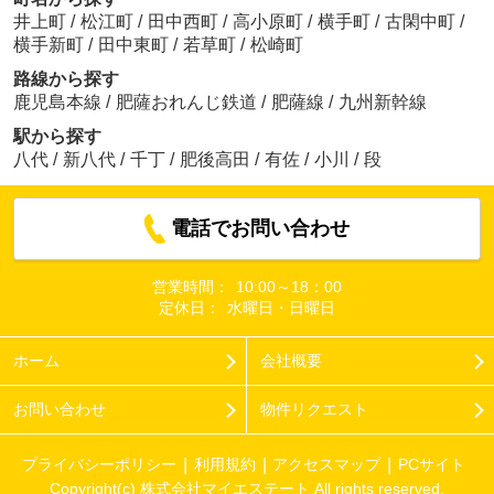
井上町
/
松江町
/
田中西町
/
高小原町
/
横手町
/
古閑中町
/
横手新町
/
田中東町
/
若草町
/
松崎町
路線から探す
鹿児島本線
/
肥薩おれんじ鉄道
/
肥薩線
/
九州新幹線
駅から探す
八代
/
新八代
/
千丁
/
肥後高田
/
有佐
/
小川
/
段
電話でお問い合わせ
営業時間：
10:00～18：00
定休日：
水曜日・日曜日
ホーム
会社概要
お問い合わせ
物件リクエスト
プライバシーポリシー
利用規約
アクセスマップ
PCサイト
Copyright(c) 株式会社マイエステート All rights reserved.