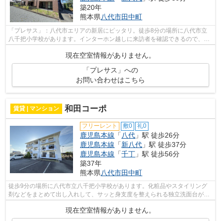
築20年
熊本県
八代市
田中町
「プレサス」：八代市エリアの新居にピッタリ。徒歩8分の場所に八代市立
八千把小学校があります。インターホン越しに来訪者を確認できるので、ト
ラブルを事前に回避しやすくなります。...
現在空室情報がありません。
「プレサス」への
お問い合わせはこちら
和田コーポ
賃貸 | マンション
フリーレント
敷0
礼0
鹿児島本線
「
八代
」駅 徒歩26分
鹿児島本線
「
新八代
」駅 徒歩37分
鹿児島本線
「
千丁
」駅 徒歩56分
築37年
熊本県
八代市
田中町
徒歩9分の場所に八代市立八千把小学校があります。化粧品やスタイリング
剤などをまとめて出し入れして、サッと身支度を整えられる独立洗面台が付
いております。こちらの物件は現在空家...
現在空室情報がありません。