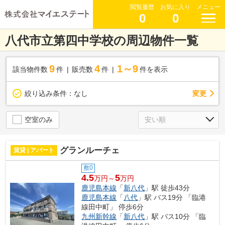
閲覧履歴
お気に入り
メニュー
0
0
八代市立第四中学校の周辺物件一覧
9
4
1～9
該当物件数
件
販売数
件
件を表示
変更
絞り込み条件：
なし
空室のみ
グランルーチェ
賃貸 | アパート
敷0
4.5
5
万円～
万円
鹿児島本線
「
新八代
」駅 徒歩43分
鹿児島本線
「
八代
」駅 バス19分 「臨港
線田中町」 停歩6分
九州新幹線
「
新八代
」駅 バス10分 「臨