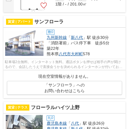
1階 / - / 201.00㎡
サンフローラ
賃貸 | アパート
敷0
九州新幹線
「
新八代
」駅 徒歩30分
「消防署前」バス停下車 徒歩5分
築22年
熊本県
八代市
大村町
578
駐車場2台無料。インターネット無料。通話ボタンを押せば相手の声が聞け
るので、会話したうえで直接会うかを決められるインターホンが付いており
ます。BS対応物件なので、アンテナ工事...
現在空室情報がありません。
「サンフローラ」への
お問い合わせはこちら
フローラルハイツ上野
賃貸 | テラス
礼0
鹿児島本線
「
八代
」駅 徒歩26分
鹿児島本線
「
新八代
」駅 徒歩32分