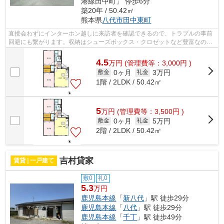
港線田中町」 停歩6分
築20年 / 50.42㎡
熊本県
八代市
田中東町
直接会わずにインターホン越しに来訪者を確認できるので、トラブルの事前
回避にも繋がります。収納はシューズボックス・クロゼットなど豊富なの
で、衣類や履き物の整理がしやすく便利...
4.5
万
円
(管理費等：3,000円 )
0ヶ月
3万円
敷金
礼金
1階 / 2LDK / 50.42㎡
5
万
円
(管理費等：3,500円 )
0ヶ月
5万円
敷金
礼金
2階 / 2LDK / 50.42㎡
吉村貸家
賃貸 | 一戸建て
敷0
礼0
5.3
万円
鹿児島本線
「
新八代
」駅 徒歩29分
鹿児島本線
「
八代
」駅 徒歩29分
鹿児島本線
「
千丁
」駅 徒歩49分