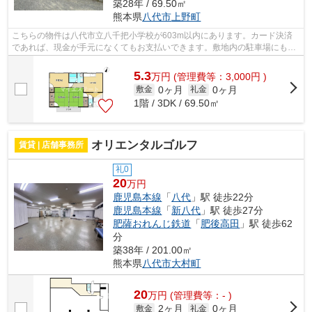
築28年 / 69.50㎡
熊本県
八代市
上野町
こちらの物件は八代市立八千把小学校が603m以内にあります。カード決済
であれば、現金が手元になくてもお支払いできます。敷地内の駐車場にも空
きがあり、駐車可能です。一戸建てでの...
5.3
万
円
(管理費等：3,000円 )
0ヶ月
0ヶ月
敷金
礼金
1階 / 3DK / 69.50㎡
オリエンタルゴルフ
賃貸 | 店舗事務所
礼0
20
万円
鹿児島本線
「
八代
」駅 徒歩22分
鹿児島本線
「
新八代
」駅 徒歩27分
肥薩おれんじ鉄道
「
肥後高田
」駅 徒歩62
分
築38年 / 201.00㎡
熊本県
八代市
大村町
20
万
円
(管理費等：- )
2ヶ月
0ヶ月
敷金
礼金