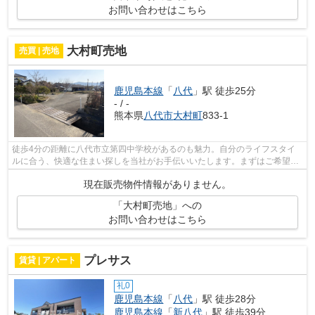
お問い合わせはこちら
大村町売地
売買 | 売地
鹿児島本線
「
八代
」駅 徒歩25分
- / -
熊本県
八代市
大村町
833-1
徒歩4分の距離に八代市立第四中学校があるのも魅力。自分のライフスタイ
ルに合う、快適な住まい探しを当社がお手伝いいたします。まずはご希望条
件などをスタッフへお気軽にお聞かせく...
現在販売物件情報がありません。
「大村町売地」への
お問い合わせはこちら
プレサス
賃貸 | アパート
礼0
鹿児島本線
「
八代
」駅 徒歩28分
鹿児島本線
「
新八代
」駅 徒歩39分