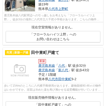
築19年
熊本県
八代市
上野町
鹿児島本線八代駅周辺への引っ越しをお考えなら「フローラルハイツ上
野」。徒歩3分の場所に八代市立八千把小学校があります。こちらの物件は
現在空家です。鹿児島本線八代付近で魅力的...
現在空室情報がありません。
「フローラルハイツ上野」への
お問い合わせはこちら
田中東町戸建て
売買 | 新築一戸建
新築
鹿児島本線
「
八代
」駅 徒歩32分
鹿児島本線
「
新八代
」駅 徒歩43分
予定 / 1階建
熊本県
八代市
田中東町
9-2
歩いて154mのところに八代横手郵便局があります。建物面積90.46㎡の物件
はいかがですか。浴室は冷めた湯を再び沸かせる追焚機能が付いています。
IHクッキングヒーター付きの物件です。...
現在販売物件情報がありません。
「田中東町戸建て」への