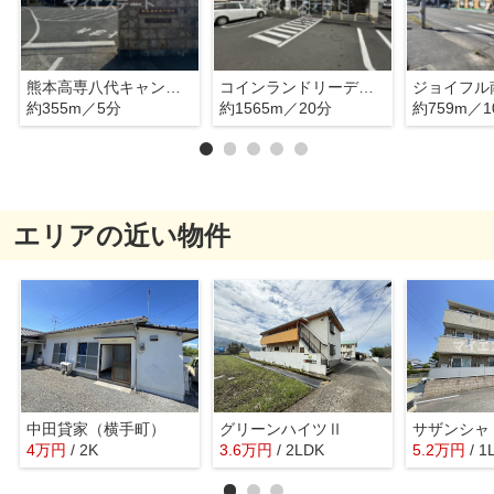
熊本高専八代キャンパス
コインランドリーデポ八代高下西店
ジョイフル
約355m／5分
約1565m／20分
約759m／1
エリアの近い物件
中田貸家（横手町）
グリーンハイツⅡ
サザンシャ
4
万
円
/ 2K
3.6
万
円
/ 2LDK
5.2
万
円
/ 1