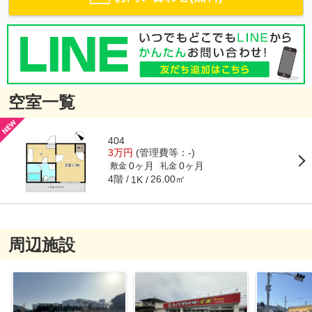
空室一覧
404
3万円
(管理費等：-)
0ヶ月
0ヶ月
敷金
礼金
4階
26.00㎡
1K
周辺施設