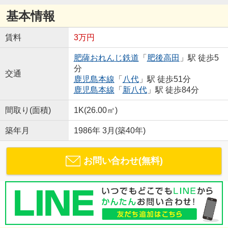
基本情報
賃料
3万円
肥薩おれんじ鉄道
「
肥後高田
」駅 徒歩5
分
交通
鹿児島本線
「
八代
」駅 徒歩51分
鹿児島本線
「
新八代
」駅 徒歩84分
間取り(面積)
1K(26.00㎡)
築年月
1986年 3月(築40年)
お問い合わせ(無料)