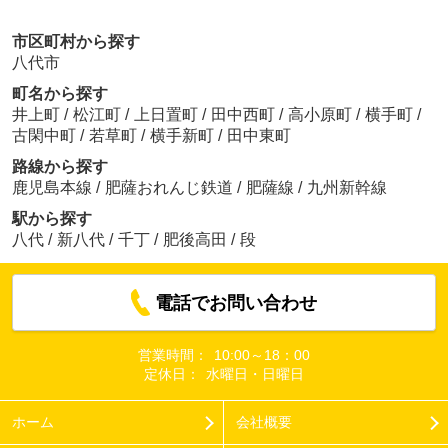
市区町村から探す
八代市
町名から探す
井上町
/
松江町
/
上日置町
/
田中西町
/
高小原町
/
横手町
/
古閑中町
/
若草町
/
横手新町
/
田中東町
路線から探す
鹿児島本線
/
肥薩おれんじ鉄道
/
肥薩線
/
九州新幹線
駅から探す
八代
/
新八代
/
千丁
/
肥後高田
/
段
電話でお問い合わせ
営業時間：
10:00～18：00
定休日：
水曜日・日曜日
ホーム
会社概要