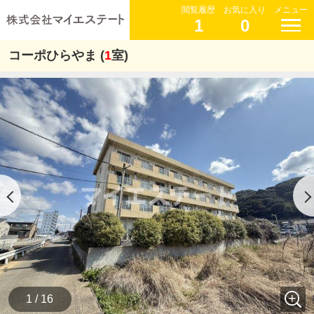
閲覧履歴
お気に入り
メニュー
1
0
コーポひらやま (
1
室)
1 / 16