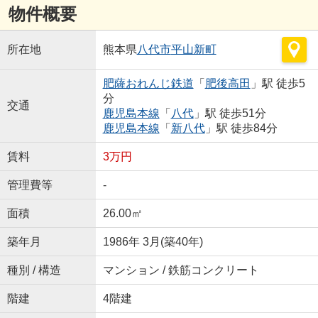
物件概要
所在地
熊本県
八代市
平山新町
肥薩おれんじ鉄道
「
肥後高田
」駅 徒歩5
分
交通
鹿児島本線
「
八代
」駅 徒歩51分
鹿児島本線
「
新八代
」駅 徒歩84分
賃料
3万円
管理費等
-
面積
26.00㎡
築年月
1986年 3月(築40年)
種別 / 構造
マンション / 鉄筋コンクリート
階建
4階建