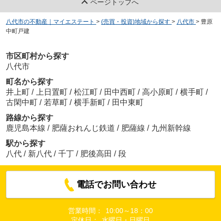
ページトップへ
八代市の不動産｜マイエステート
>
(売買・投資)地域から探す
>
八代市
>
豊原
中町戸建
市区町村から探す
八代市
町名から探す
井上町
/
上日置町
/
松江町
/
田中西町
/
高小原町
/
横手町
/
古閑中町
/
若草町
/
横手新町
/
田中東町
路線から探す
鹿児島本線
/
肥薩おれんじ鉄道
/
肥薩線
/
九州新幹線
駅から探す
八代
/
新八代
/
千丁
/
肥後高田
/
段
電話でお問い合わせ
営業時間：
10:00～18：00
定休日：
水曜日・日曜日