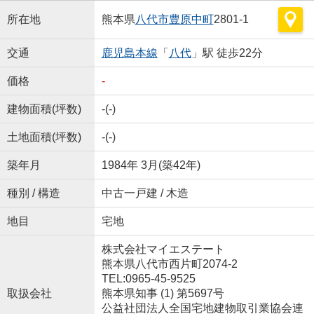
所在地
熊本県
八代市
豊原中町
2801-1
交通
鹿児島本線
「
八代
」駅 徒歩22分
価格
-
建物面積(坪数)
-(-)
土地面積(坪数)
-(-)
築年月
1984年 3月(築42年)
種別 / 構造
中古一戸建 / 木造
地目
宅地
株式会社マイエステート
熊本県八代市西片町2074-2
TEL:0965-45-9525
取扱会社
熊本県知事 (1) 第5697号
公益社団法人全国宅地建物取引業協会連