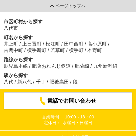
ページトップへ
市区町村から探す
八代市
町名から探す
井上町
/
上日置町
/
松江町
/
田中西町
/
高小原町
/
古閑中町
/
横手新町
/
若草町
/
横手町
/
本野町
路線から探す
鹿児島本線
/
肥薩おれんじ鉄道
/
肥薩線
/
九州新幹線
駅から探す
八代
/
新八代
/
千丁
/
肥後高田
/
段
電話でお問い合わせ
営業時間：
10:00～18：00
定休日：
水曜日・日曜日