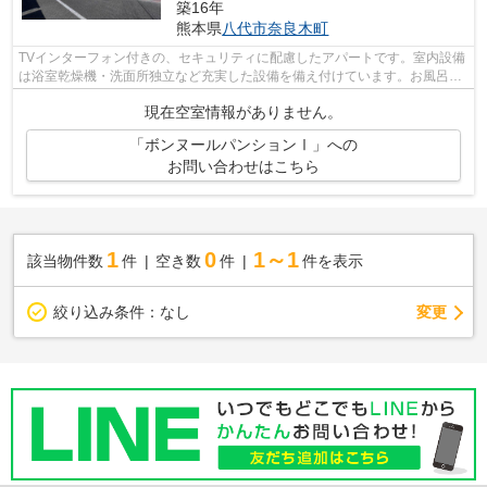
築16年
熊本県
八代市
奈良木町
TVインターフォン付きの、セキュリティに配慮したアパートです。室内設備
は浴室乾燥機・洗面所独立など充実した設備を備え付けています。お風呂が
好きな方にはうれしい追い焚き機能付...
現在空室情報がありません。
「ボンヌールパンションⅠ」への
お問い合わせはこちら
1
0
1～1
該当物件数
件
空き数
件
件を表示
変更
絞り込み条件：
なし