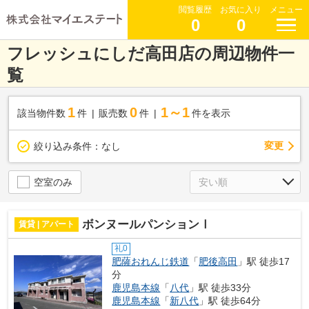
閲覧履歴
お気に入り
メニュー
0
0
フレッシュにしだ高田店の周辺物件一
覧
1
0
1～1
該当物件数
件
販売数
件
件を表示
変更
絞り込み条件：
なし
空室のみ
ボンヌールパンションⅠ
賃貸 | アパート
礼0
肥薩おれんじ鉄道
「
肥後高田
」駅 徒歩17
分
鹿児島本線
「
八代
」駅 徒歩33分
鹿児島本線
「
新八代
」駅 徒歩64分