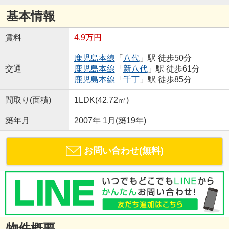
基本情報
賃料
4.9万円
鹿児島本線
「
八代
」駅 徒歩50分
交通
鹿児島本線
「
新八代
」駅 徒歩61分
鹿児島本線
「
千丁
」駅 徒歩85分
間取り(面積)
1LDK(42.72㎡)
築年月
2007年 1月(築19年)
お問い合わせ(無料)
物件概要