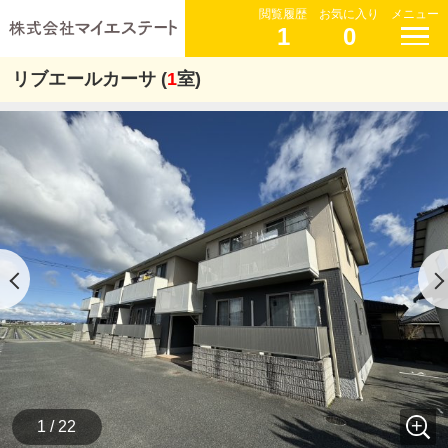
閲覧履歴
お気に入り
メニュー
1
0
リブエールカーサ (
1
室)
1 / 22