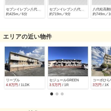
セブンイレブン八代永碇店
セブンイレブン八代田中北町店
八代松高郵
約425m／6分
約719m／9分
約749m／1
エリアの近い物件
リーブル
セジュールGREEN
コーポひら
4.8
万
円
/ 1LDK
3.5
万
円
/ 1R
3
万
円
/ 1K