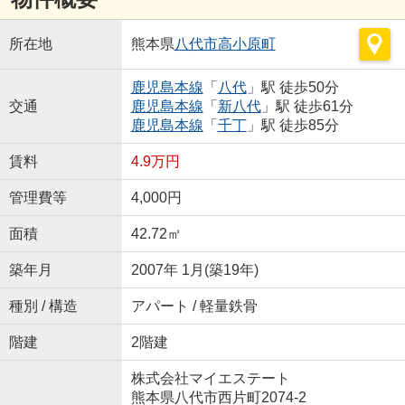
所在地
熊本県
八代市
高小原町
鹿児島本線
「
八代
」駅 徒歩50分
交通
鹿児島本線
「
新八代
」駅 徒歩61分
鹿児島本線
「
千丁
」駅 徒歩85分
賃料
4.9万円
管理費等
4,000円
面積
42.72㎡
築年月
2007年 1月(築19年)
種別 / 構造
アパート / 軽量鉄骨
階建
2階建
株式会社マイエステート
熊本県八代市西片町2074-2