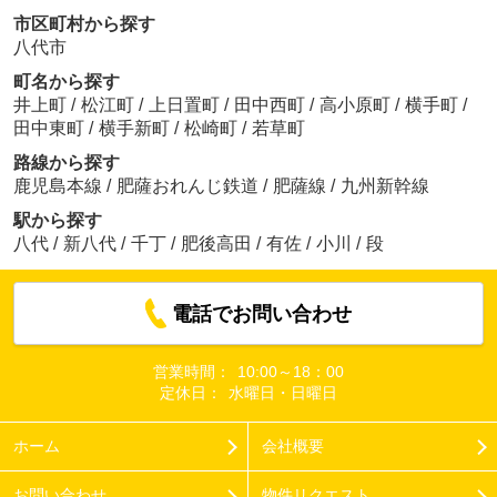
市区町村から探す
八代市
町名から探す
井上町
/
松江町
/
上日置町
/
田中西町
/
高小原町
/
横手町
/
田中東町
/
横手新町
/
松崎町
/
若草町
路線から探す
鹿児島本線
/
肥薩おれんじ鉄道
/
肥薩線
/
九州新幹線
駅から探す
八代
/
新八代
/
千丁
/
肥後高田
/
有佐
/
小川
/
段
電話でお問い合わせ
営業時間：
10:00～18：00
定休日：
水曜日・日曜日
ホーム
会社概要
お問い合わせ
物件リクエスト