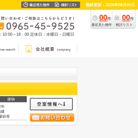
最終更新：2026年08月06日
00
00
件
件
最近見た物件
検討リスト
0:00～18：00
定休日：水曜日・日曜日
建物
空室情報へ
2年
階建
量鉄骨