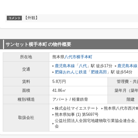
【外観】
コメント
サンセット横手本町
の物件概要
所在地
熊本県
八代市
横手本町
鹿児島本線
「
八代
」駅 徒歩17分
鹿児島本線
交通
肥薩おれんじ鉄道
「
肥後高田
」駅 徒歩54分
賃料
5.8万円
管理費・共
面積
41.86㎡
築年月（築
種別/構造
アパート / 軽量鉄骨
階建
株式会社マイエステート
熊本県八代市西片町2
熊本県知事 (1) 第5697号
取扱会社
公益社団法人全国宅地建物取引業協会連合会
会