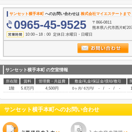
サンセット横手本町
へのお問い合わせは
株式会社マイエステートまで
0965-45-9525
〒866-0811
熊本県八代市西片町207
10:00～18：00 定休日:水曜日・日曜日
サンセット横手本町
の空室情報
所在階
賃料
管理費・共益費
敷金/礼金/保証金/償却/敷引
1階
5.8万円
4,500円
/
/
/
/
0ヶ月
6万円
-
-
-
サンセット横手本町
へのお問い合わせ