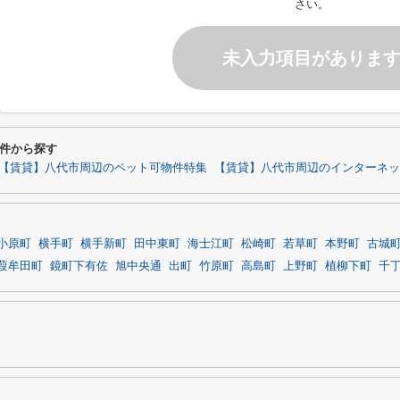
さい。
未入力項目がありま
件から探す
【賃貸】八代市周辺のペット可物件特集
【賃貸】八代市周辺のインターネッ
小原町
横手町
横手新町
田中東町
海士江町
松崎町
若草町
本野町
古城
葭牟田町
鏡町下有佐
旭中央通
出町
竹原町
高島町
上野町
植柳下町
千