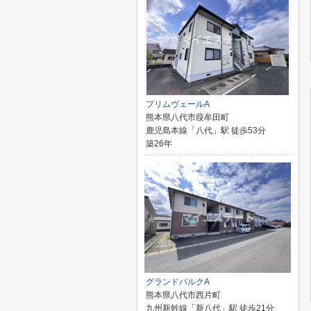
プリムヴェールA
熊本県八代市葭牟田町
鹿児島本線「八代」駅 徒歩53分
築26年
グランドパルクA
熊本県八代市西片町
九州新幹線「新八代」駅 徒歩21分