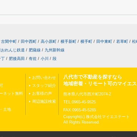
古閑中町
/
田中西町
/
高小原町
/
横手新町
/
横手町
/
田中東町
/
若草町
/
松
薩おれんじ鉄道
/
肥薩線
/
九州新幹線
千丁
/
肥後高田
/
有佐
/
小川
/
段
八代市で不動産を探すなら
お問い合わせ
地域密着・リモート可のマイエス
可
スタッフ紹介
ーネット無料
お客様の声
熊本県八代市西片町2074-2
周辺施設検索
TEL:0965-45-9525
・土地
FAX:0965-45-5285
Copyright(c) 株式会社マイエステート
All Rights Reserved.