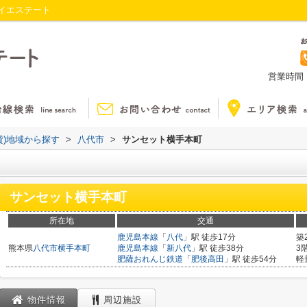
イエステート
営業時間：1
貸)地域から探す
>
八代市
>
サンセット横手本町
サンセット横手本町
所在地
交通
鹿児島本線
「
八代
」駅 徒歩17分
築
熊本県
八代市
横手本町
鹿児島本線
「
新八代
」駅 徒歩38分
3
肥薩おれんじ鉄道
「
肥後高田
」駅 徒歩54分
軽
物件情報
周辺施設