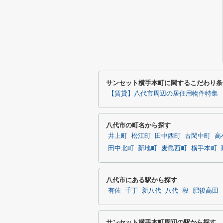
サンセット横手本町に関するこだわり条
【賃貸】八代市周辺の居住用物件特集
八代市の町名から探す
井上町
松江町
田中西町
古閑中町
高
田中北町
新地町
麦島西町
横手本町
八代市にある駅から探す
有佐
千丁
新八代
八代
段
肥後高田
サンセット横手本町周辺の駅から探す