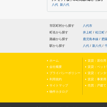
八代
新八代
市区町村から探す
八代市
町名から探す
井上町
/
松江町
/
路線から探す
鹿児島本線
/
肥
駅から探す
八代
/
新八代
/
ホーム
賃貸：居住用
会社概要
賃貸：ペット
プライバシーポリシー
賃貸：インタ
利用規約
賃貸：事業用
サイトマップ
売買：戸建て
物件カタログ